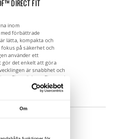
F™ DIRECT FIT
rna inom
 med förbättrade
är lätta, kompakta och
t fokus på säkerhet och
gen använder ett
 gör det enkelt att göra
tvecklingen är snabbhet och
ect Fit-sträckare. Finner ni
Om
ATIONER
andahålla funktioner för