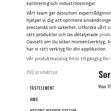
kalibrering och industrilösningar.
Vårt team ger dessutom expertrådgivni
hjälper vi dig att optimera användninge
prestanda och säkerhet. Utforska vårt
s
rätt produkter och läs detaljerade
produ
Oavsett om du söker momentverktyg, hydr
har vi rätt verktyg för din applikation.
Vår produktkatalog finns tillgänglig för
Sor
Välj produkttyp
Visar 1
FÄSTELEMENT
HMS
HYTORC WASHER SYSTEM