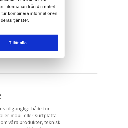
 och armvibrationer
n information från din enhet
 tur kombinera informationen
er uppstår vid arbete med
deras tjänster.
h verktyg, som
iner och skruvdragare.
luderar domningar och
Tillåt alla
och axlar, medan långvarig
ador på blodkärl, l...
R
 tillgängligt både för
ljer mobil eller surfplatta.
 om våra produkter, teknisk