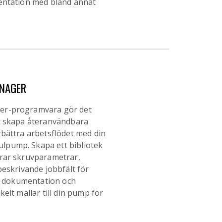
entation med bland annat
NAGER
er-programvara gör det
t skapa återanvändbara
bättra arbetsflödet med din
pump. Skapa ett bibliotek
rar skruvparametrar,
beskrivande jobbfält för
l, dokumentation och
elt mallar till din pump för