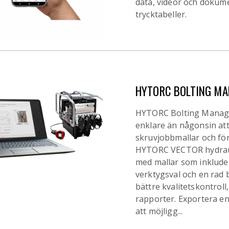
data, videor och dokum
trycktabeller.
HYTORC BOLTING MA
HYTORC Bolting Manag
enklare än någonsin at
skruvjobbmallar och för
HYTORC VECTOR hydraul
med mallar som inklude
verktygsval och en rad 
bättre kvalitetskontrol
rapporter. Exportera enk
att möjligg...