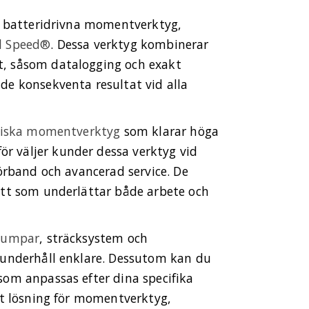
ch batteridrivna momentverktyg,
l Speed®
. Dessa verktyg kombinerar
t, såsom datalogging och exakt
de konsekventa resultat vid alla
liska momentverktyg
som klarar höga
 väljer kunder dessa verktyg vid
förband och avancerad service. De
ätt som underlättar både arbete och
pumpar
, sträcksystem och
 underhåll enklare. Dessutom kan du
som anpassas efter dina specifika
ätt lösning för momentverktyg,