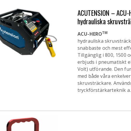
ACUTENSION – ACU-H
hydrauliska skruvstr
TM
ACU-HERO
hydrauliska skruvsträ
snabbaste och mest eff
Tillgänglig i 800, 1500 
erbjuds i pneumatiskt el
Volt) utförande. Den f
med både våra enkelve
skruvsträckare. Använd
tryckförstärkarteknik a..