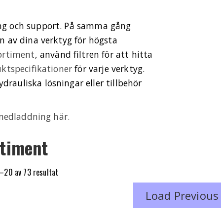
ng och support. På samma gång
n av dina verktyg för högsta
ortiment
, använd filtren för att hitta
ktspecifikationer
för varje verktyg.
auliska lösningar eller tillbehör
 nedladdning här.
timent
Sortera
1–20 av 73 resultat
efter
Load Previous
senaste