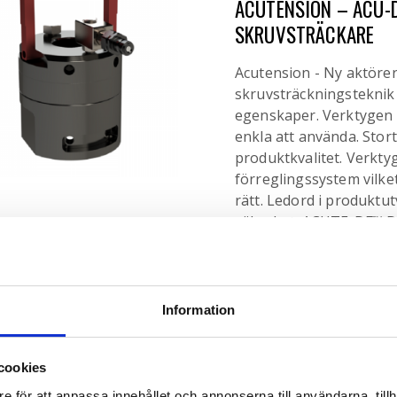
ACUTENSION – ACU-D
SKRUVSTRÄCKARE
Acutension - Ny aktöre
skruvsträckningsteknik
egenskaper. Verktygen 
enkla att använda. Stor
produktkvalitet. Verkty
förreglingssystem vilket
rätt. Ledord i produktu
säkerhet. ACUTE-DF™ Dir
inte produkten ni sök...
Information
cookies
HAND- OCH ARMVIBR
e för att anpassa innehållet och annonserna till användarna, tillh