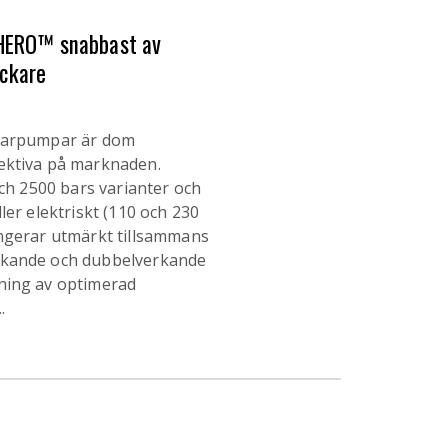
ERO™ snabbast av
äckare
ckarpumpar är dom
ektiva på marknaden.
och 2500 bars varianter och
ler elektriskt (110 och 230
ungerar utmärkt tillsammans
rkande och dubbelverkande
ning av optimerad
.