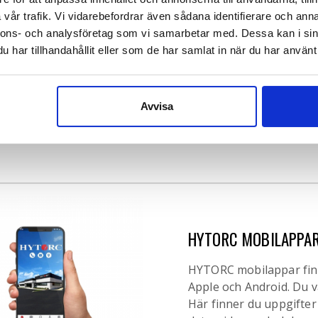
Skydda dig mot hand-
vår trafik. Vi vidarebefordrar även sådana identifierare och anna
nnons- och analysföretag som vi samarbetar med. Dessa kan i sin
Hand- och armvibration
har tillhandahållit eller som de har samlat in när du har använt 
vibrerande maskiner oc
mejselhackor, slipmask
Övergående symtom ink
Avvisa
smärta i händer, armar 
exponering kan orsaka sk
HYTORC MOBILAPPA
HYTORC mobilappar finns
Apple och Android. Du vä
Här finner du uppgifter