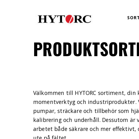
SOR
PRODUKTSORT
Välkommen till HYTORC sortiment, din k
momentverktyg och industriprodukter. Vi
pumpar, sträckare och tillbehör som h
kalibrering och underhåll. Dessutom är 
arbetet både säkrare och mer effektivt, 
ute på fältet.