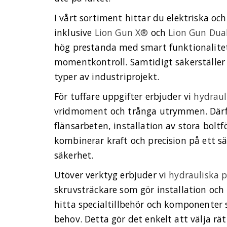
I vårt sortiment hittar du elektriska o
inklusive
Lion Gun X®
och
Lion Gun Dua
hög prestanda med smart funktionalite
momentkontroll. Samtidigt säkerställer 
typer av industriprojekt.
För tuffare uppgifter erbjuder vi
hydrau
vridmoment och trånga utrymmen. Därför
flänsarbeten, installation av stora bolt
kombinerar kraft och precision på ett s
säkerhet.
Utöver verktyg erbjuder vi
hydrauliska 
skruvsträckare som gör installation och
hitta specialtillbehör och komponenter 
behov. Detta gör det enkelt att välja r