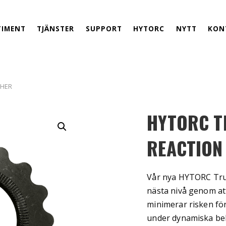
TIMENT
TJÄNSTER
SUPPORT
HYTORC
NYTT
KON
SHER
HYTORC T
REACTION
Vår nya HYTORC True
nästa nivå genom att
minimerar risken fö
under dynamiska bel