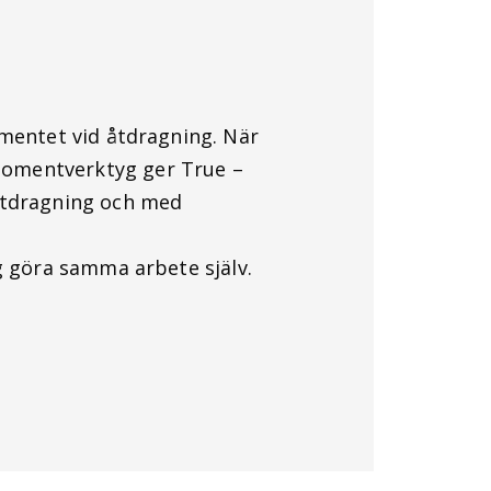
ementet vid åtdragning. När
omentverktyg ger True –
ntdragning och med
g göra samma arbete själv.