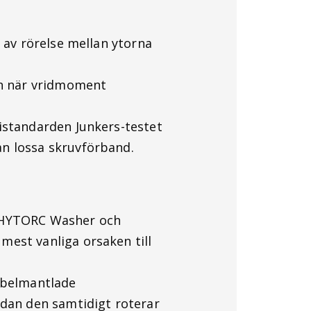
d av rörelse mellan ytorna
rn när vridmoment
istandarden Junkers-testet
n lossa skruvförband.
m HYTORC Washer och
est vanliga orsaken till
bbelmantlade
edan den samtidigt roterar