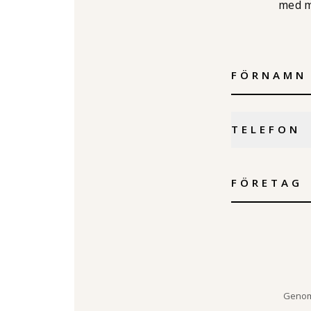
med m
Genom 