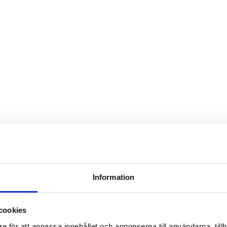
Information
cookies
e för att anpassa innehållet och annonserna till användarna, tillh