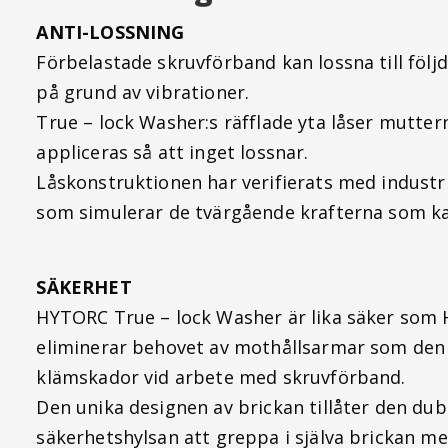
ANTI-LOSSNING
Förbelastade skruvförband kan lossna till följ
på grund av vibrationer.
True – lock Washer:s räfflade yta låser mutte
appliceras så att inget lossnar.
Låskonstruktionen har verifierats med industr
som simulerar de tvärgående krafterna som ka
SÄKERHET
HYTORC True – lock Washer är lika säker so
eliminerar behovet av mothållsarmar som den m
klämskador vid arbete med skruvförband.
Den unika designen av brickan tillåter den du
säkerhetshylsan att greppa i själva brickan m