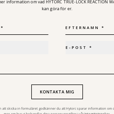
er information om vad HYTORC TRUE-LOCK REACTION 
kan göra för er.
att skicka in formuläret godkänner du att Hytorc sparar information om d
mer om hur vi behandlar dina personuppgifter i vår
Integritetspolicy
.