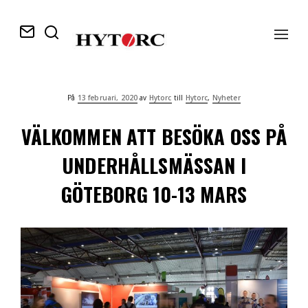
Navig
av/p
Publicerad
På
13 februari, 2020
av
Hytorc
till
Hytorc
,
Nyheter
VÄLKOMMEN ATT BESÖKA OSS PÅ
på
UNDERHÅLLSMÄSSAN I
GÖTEBORG 10-13 MARS