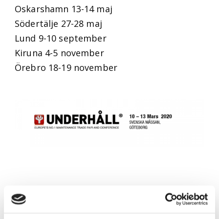
Oskarshamn 13-14 maj
Södertälje 27-28 maj
Lund 9-10 september
Kiruna 4-5 november
Örebro 18-19 november
Etiketter
Euroexpo
Industrimässa