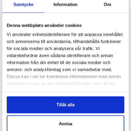
Samtycke
Information
Om
Denna webbplats använder cookies
FÖREGÅENDE
Vi använder enhetsidentifierare för att anpassa innehållet
och annonserna till användarna, tillhandahålla funktioner
för sociala medier och analysera vår trafik. Vi
NÄSTA
vidarebefordrar även sådana identifierare och annan
information från din enhet till de sociala medier och
annons- och analysföretag som vi samarbetar med.
Dessa kan i sin tur kombinera informationen med annan
information som du har tillhandahållit eller som de har
samlat in när du har använt deras tjänster.
Tillåt alla
Avvisa