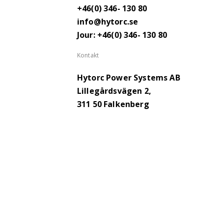
+46(0) 346- 130 80
info@hytorc.se
Jour: +46(0) 346- 130 80
Kontakt
Hytorc Power Systems AB
Lillegårdsvägen 2,
311 50 Falkenberg
Upphovsrätt © 2026 Hytorc. Alla rättigheter förbe
Proudly produced by
Winternet Web & Reklambyr