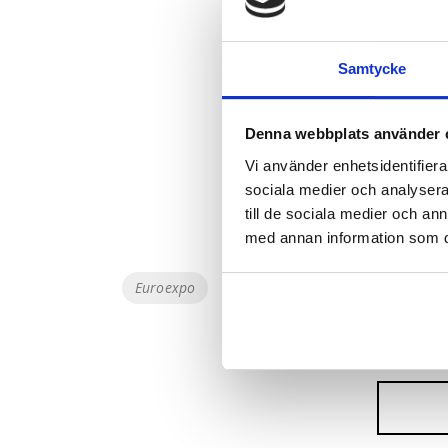
förlänga liv
Samtycke
Vi ser fram
välkommen f
Denna webbplats använder 
applikatione
Vi använder enhetsidentifierar
sociala medier och analysera 
till de sociala medier och a
med annan information som du 
Etiketter
Euroexpo