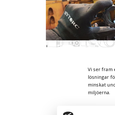
Vi ser fram
lösningar fö
minskat und
miljöerna.
Kom förbi o