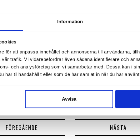
slängden på er utrustning och skapa mer tillförlitlig 
Information
 emot att träffa er på Skogsmaskindagarna den
22–
örbi och diskutera hur vi kan stärka driftsäkerhete
cookies
r!
e för att anpassa innehållet och annonserna till användarna, tillh
vår trafik. Vi vidarebefordrar även sådana identifierare och anna
nnons- och analysföretag som vi samarbetar med. Dessa kan i sin
har tillhandahållit eller som de har samlat in när du har använt 
Avvisa
FÖREGÅENDE
NÄSTA