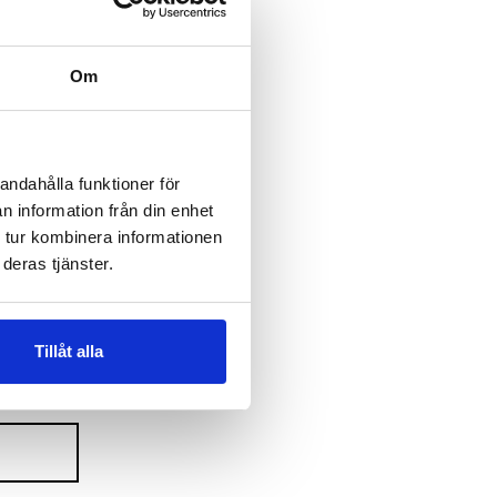
drift i fält.
Om
23 maj
–
n i era
andahålla funktioner för
n information från din enhet
 tur kombinera informationen
deras tjänster.
Tillåt alla