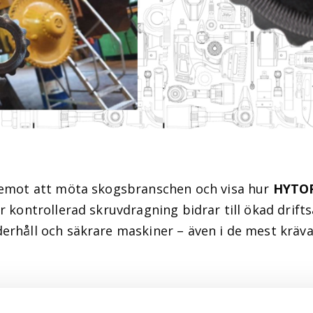
 emot att möta skogsbranschen och visa hur
HYTO
r kontrollerad skruvdragning bidrar till ökad drift
erhåll och säkrare maskiner – även i de mest kräv
ch prata med oss om hur rätt monteringsmetoder