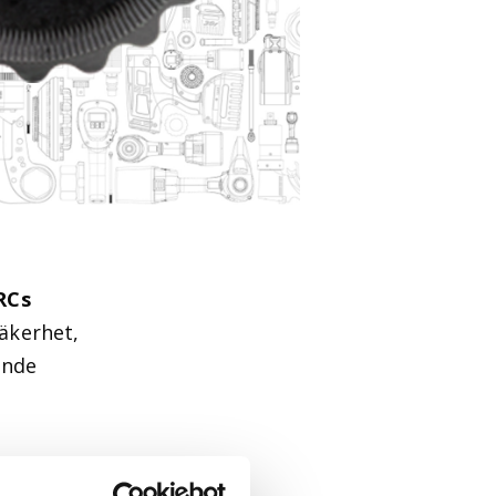
RCs
säkerhet,
ande
 kan