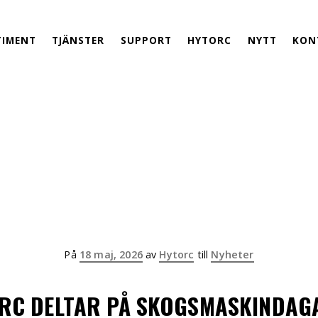
TIMENT
TJÄNSTER
SUPPORT
HYTORC
NYTT
KON
Publicerad
På
18 maj, 2026
av
Hytorc
till
Nyheter
RC DELTAR PÅ SKOGSMASKINDAG
på