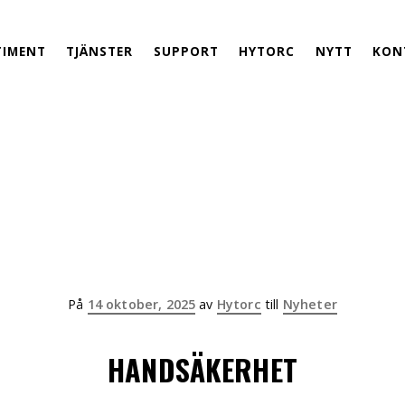
TIMENT
TJÄNSTER
SUPPORT
HYTORC
NYTT
KON
Publicerad
På
14 oktober, 2025
av
Hytorc
till
Nyheter
HANDSÄKERHET
på