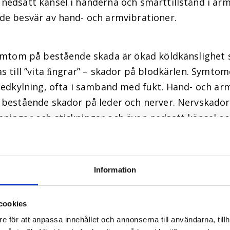
nedsatt känsel i händerna och smärttillstånd i arm
de besvär av hand- och armvibrationer.
symtom på bestående skada är ökad köldkänslighet
s till ”vita ﬁngrar” – skador på blodkärlen. Symtom
 nedkylning, ofta i samband med fukt. Hand- och ar
 bestående skador på leder och nerver. Nervskador
ningar och stickningar och även nedsatt känsel o
Information
cookies
e för att anpassa innehållet och annonserna till användarna, tillh