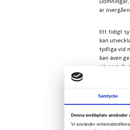
Domningar, 
är övergåen
Ett tidigt 
kan utveckla
tydliga vid
kan även ge
sig som dom
fumlighet.
Samtycke
Denna webbplats använder 
Vi använder enhetsidentifierar