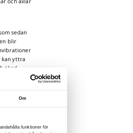
ar och axlar
 som sedan
en blir
mvibrationer
 kan yttra
ch ökad
Om
andahålla funktioner för