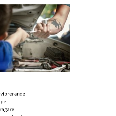
 vibrerande
mpel
ragare.