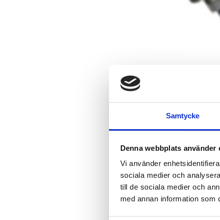
Samtycke
Denna webbplats använder 
Vi använder enhetsidentifierar
Styrkan hos
sociala medier och analysera 
breda produ
till de sociala medier och a
med annan information som du 
är.