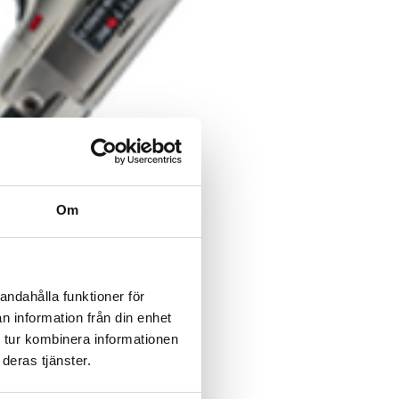
Om
andahålla funktioner för
 och vårt
n information från din enhet
nns där du
 tur kombinera informationen
deras tjänster.