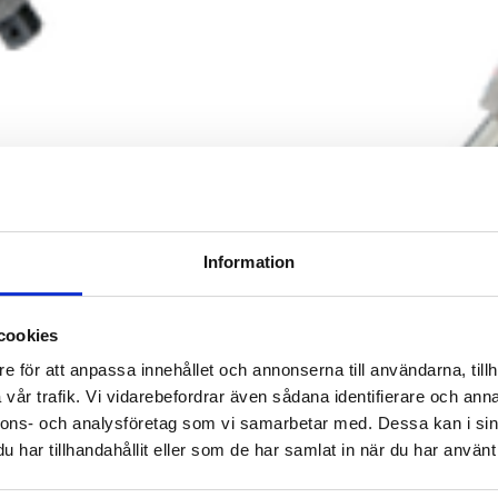
Information
cookies
e för att anpassa innehållet och annonserna till användarna, tillh
 oss på HYTORC ligger i vår erfarenhet, kompetens
vår trafik. Vi vidarebefordrar även sådana identifierare och anna
ktutbud. Vi är representerade världen över och fi
nnons- och analysföretag som vi samarbetar med. Dessa kan i sin
har tillhandahållit eller som de har samlat in när du har använt 