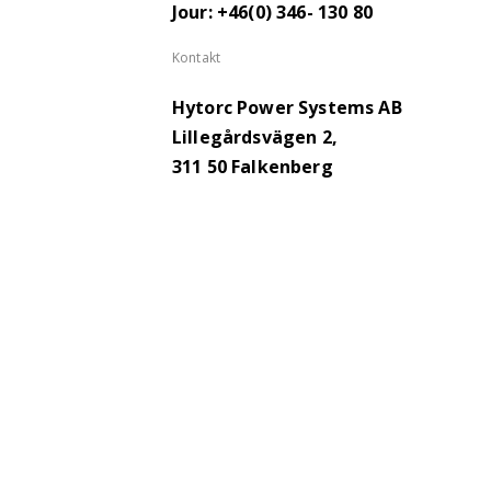
Jour: +46(0) 346- 130 80
Kontakt
Hytorc Power Systems AB
Lillegårdsvägen 2,
311 50 Falkenberg
Upphovsrätt © 2026 Hytorc. Alla rättigheter förbe
Proudly produced by
Winternet Web & Reklambyr