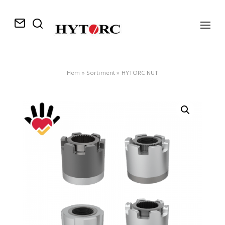
Navig
av/p
Hem
»
Sortiment
»
HYTORC NUT